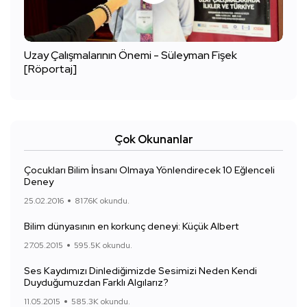
Uzay Çalışmalarının Önemi - Süleyman Fişek
[Röportaj]
Çok Okunanlar
Çocukları Bilim İnsanı Olmaya Yönlendirecek 10 Eğlenceli
Deney
25.02.2016
817.6K okundu.
Bilim dünyasının en korkunç deneyi: Küçük Albert
27.05.2015
595.5K okundu.
Ses Kaydımızı Dinlediğimizde Sesimizi Neden Kendi
Duyduğumuzdan Farklı Algılarız?
11.05.2015
585.3K okundu.