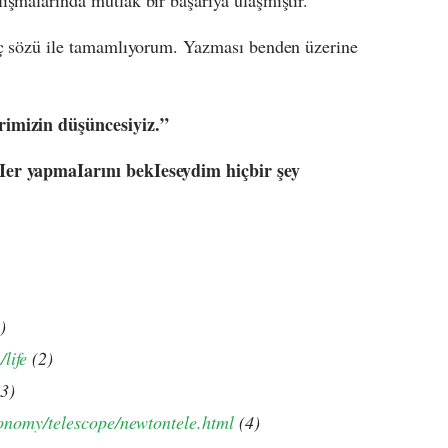
ışmalarında mutlak bir başarıya ulaşmıştır.
kaç sözü ile tamamlıyorum. Yazması benden üzerine
rimizin düşüncesiyiz.”
yIer yapmaIarını bekIeseydim hiçbir şey
)
life
(2)
3)
tronomy/telescope/newtontele.html
(4)