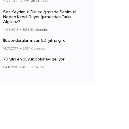
27.05.2015
595.4K okundu.
Ses Kaydımızı Dinlediğimizde Sesimizi
Neden Kendi Duyduğumuzdan Farklı
Algılarız?
11.05.2015
585.3K okundu.
İlk dondurulan insan 50. yılına girdi
16.01.2017
503.1K okundu.
70 yılın en büyük dolunayı geliyor
04.11.2016
493.8K okundu.