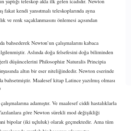
 yaptığı teleskop akla ilk gelen icadıdır. Newton
ış fakat kendi yansıtmalı teleskoplarında ayna
klık ve renk saçaklanmasını önlemesi açısından
n da bahsederek Newton’un çalışmalarını kabaca
lgilenmiştir. Aslında doğa felsefesini doğa biliminden
rli düşüncelerini Philosophiæ Naturalis Principia
nyasında altın bir eser niteliğindedir. Newton eserinde
da bahsetmiştir. Maalesef kitap Latince yazılmış olması
)
alışmalarına adamıştır. Ve maalesef ciddi hastalıklarla
zılanlara göre Newton sürekli mod değişikliği
yani bipolar (iki uçluluk) olarak geçmektedir. Ama tüm