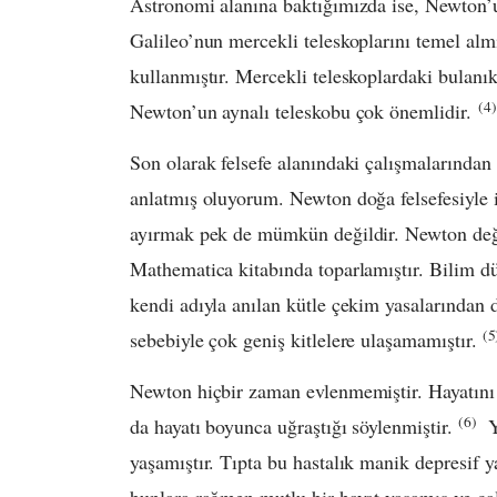
Astronomi alanına baktığımızda ise, Newton’un
Galileo’nun mercekli teleskoplarını temel alm
kullanmıştır. Mercekli teleskoplardaki bulanı
(4)
Newton’un aynalı teleskobu çok önemlidir.
Son olarak felsefe alanındaki çalışmalarında
anlatmış oluyorum. Newton doğa felsefesiyle i
ayırmak pek de mümkün değildir. Newton değe
Mathematica kitabında toparlamıştır. Bilim dü
kendi adıyla anılan kütle çekim yasalarından 
(5
sebebiyle çok geniş kitlelere ulaşamamıştır.
Newton hiçbir zaman evlenmemiştir. Hayatını ç
(6)
da hayatı boyunca uğraştığı söylenmiştir.
Ya
yaşamıştır. Tıpta bu hastalık manik depresif 