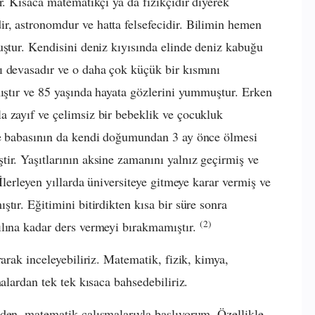
r. Kısaca matematikçi ya da fizikçidir diyerek
r, astronomdur ve hatta felsefecidir. Bilimin hemen
uştur. Kendisini deniz kıyısında elinde deniz kabuğu
ı devasadır ve o daha çok küçük bir kısmını
mıştır ve 85 yaşında hayata gözlerini yummuştur. Erken
a zayıf ve çelimsiz bir bebeklik ve çocukluk
ve babasının da kendi doğumundan 3 ay önce ölmesi
ir. Yaşıtlarının aksine zamanını yalnız geçirmiş ve
İlerleyen yıllarda üniversiteye gitmeye karar vermiş ve
tır. Eğitimini bitirdikten kısa bir süre sonra
(2)
ılına kadar ders vermeyi bırakmamıştır.
rarak inceleyebiliriz. Matematik, fizik, kimya,
alardan tek tek kısaca bahsedebiliriz.
den, matematik çalışmalarıyla başlıyorum. Özellikle