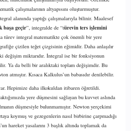
ematik çalışmalarının altyapısını oluşturmuştur.
gral alanında yaptığı çalışmalarıyla bilinir. Maalesef
ak başa geçir
ürevin ters işlemini
”, integralde de “t
nda türev integral matematikte çok önemli bir yere
rafiğe çizilen teğet çizgisinin eğimidir. Daha anlaşılır
ki değişim miktarıdır. İntegral ise bir fonksiyonun
lir. Ya da belli bir aralıktaki toplam değişimdir. Bu
wton atmıştır. Kısaca Kalkulus’un babasıdır denilebilir.
r. Hepimize daha ilkokuldan itibaren öğretildi.
raktığımızda yere düşmesini sağlayan bu kuvvet aslında
 elmanın düşmesiyle bulunmamıştır. Newton yerçekimi
ortaya koymuş ve gezegenlerin nasıl birbirine çarpmadığı
’un hareket yasalarını 3 başlık altında toplamak da