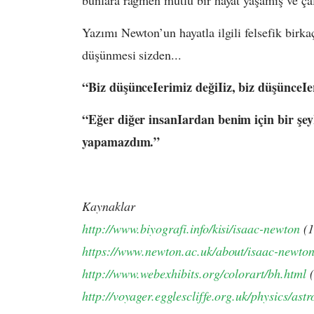
bunlara rağmen mutlu bir hayat yaşamış ve çal
Yazımı Newton’un hayatla ilgili felsefik bir
düşünmesi sizden...
“Biz düşünceIerimiz değiIiz, biz düşünceIe
“Eğer diğer insanIardan benim için bir şe
yapamazdım.”
Kaynaklar
http://www.biyografi.info/kisi/isaac-newton
(1
https://www.newton.ac.uk/about/isaac-newton/
http://www.webexhibits.org/colorart/bh.html
(
http://voyager.egglescliffe.org.uk/physics/as