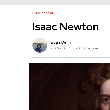
Bilim İnsanları
Isaac Newton
Büşra Demir
20-06-2016 07:58
102901 kez okundu.