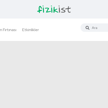
n Fırtınası
Etkinlikler