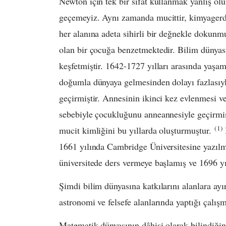
Newton için tek bir sıfat kullanmak yanlış olu
geçemeyiz. Aynı zamanda mucittir, kimyagerdi
her alanına adeta sihirli bir değnekle dokunm
olan bir çocuğa benzetmektedir. Bilim dünyas
keşfetmiştir. 1642-1727 yılları arasında yaşa
doğumla dünyaya gelmesinden dolayı fazlasıyl
geçirmiştir. Annesinin ikinci kez evlenmesi 
sebebiyle çocukluğunu anneannesiyle geçirmişt
(1)
mucit kimliğini bu yıllarda oluşturmuştur.
1661 yılında Cambridge Üniversitesine yazılmış
üniversitede ders vermeye başlamış ve 1696 y
Şimdi bilim dünyasına katkılarını alanlara ayı
astronomi ve felsefe alanlarında yaptığı çalışm
Matematik dünyasının dâhisi olarak bilindiğin